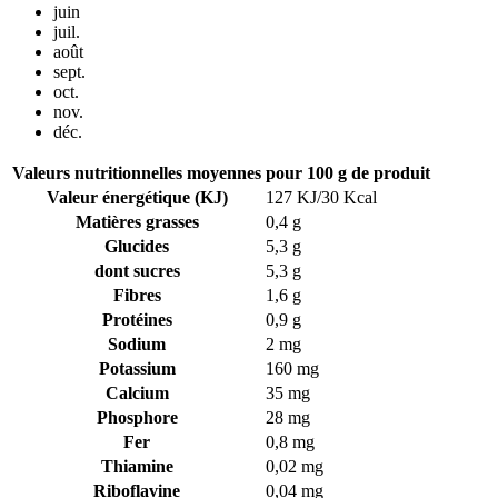
juin
juil.
août
sept.
oct.
nov.
déc.
Valeurs nutritionnelles moyennes
pour 100 g de produit
Valeur énergétique (KJ)
127 KJ/30 Kcal
Matières grasses
0,4 g
Glucides
5,3 g
dont sucres
5,3 g
Fibres
1,6 g
Protéines
0,9 g
Sodium
2 mg
Potassium
160 mg
Calcium
35 mg
Phosphore
28 mg
Fer
0,8 mg
Thiamine
0,02 mg
Riboflavine
0,04 mg