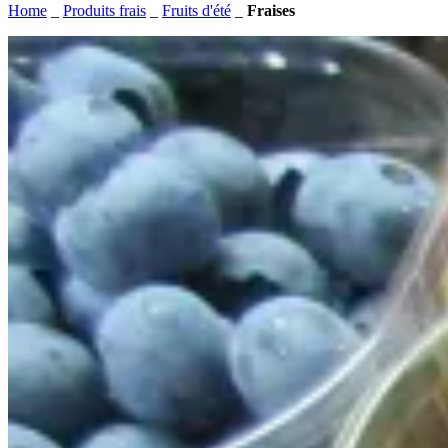
Home
_
Produits frais
_
Fruits d'été
_
Fraises