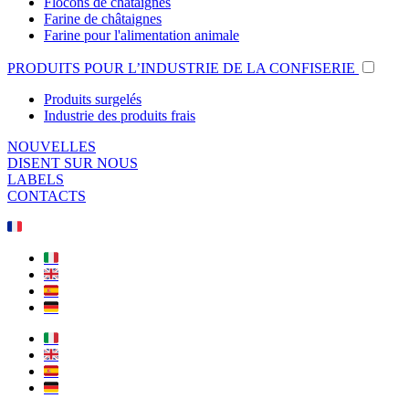
Flocons de châtaignes
Farine de châtaignes
Farine pour l'alimentation animale
PRODUITS POUR L’INDUSTRIE DE LA CONFISERIE
Produits surgelés
Industrie des produits frais
NOUVELLES
DISENT SUR NOUS
LABELS
CONTACTS
🇫🇷
🇮🇹
🇬🇧
🇪🇸
🇩🇪
🇮🇹
🇬🇧
🇪🇸
🇩🇪