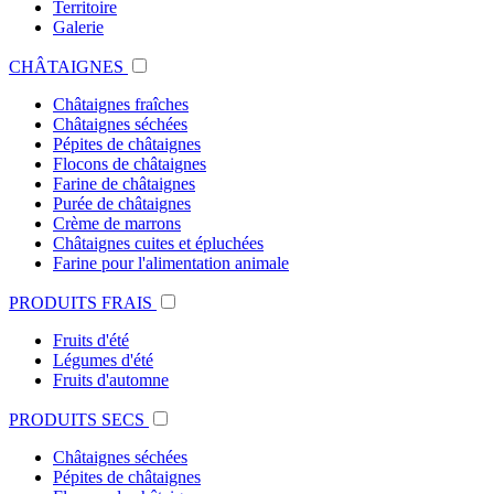
Territoire
Galerie
CHÂTAIGNES
Châtaignes fraîches
Châtaignes séchées
Pépites de châtaignes
Flocons de châtaignes
Farine de châtaignes
Purée de châtaignes
Crème de marrons
Châtaignes cuites et épluchées
Farine pour l'alimentation animale
PRODUITS FRAIS
Fruits d'été
Légumes d'été
Fruits d'automne
PRODUITS SECS
Châtaignes séchées
Pépites de châtaignes