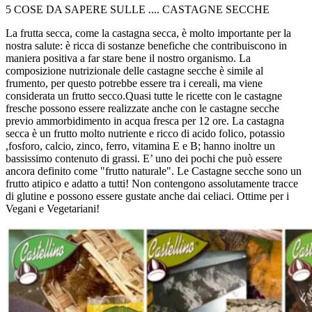
5 COSE DA SAPERE SULLE .... CASTAGNE SECCHE
La frutta secca, come la castagna secca, è molto importante per la
nostra salute: è ricca di sostanze benefiche che contribuiscono in
maniera positiva a far stare bene il nostro organismo. La
composizione nutrizionale delle castagne secche è simile al
frumento, per questo potrebbe essere tra i cereali, ma viene
considerata un frutto secco.Quasi tutte le ricette con le castagne
fresche possono essere realizzate anche con le castagne secche
previo ammorbidimento in acqua fresca per 12 ore. La castagna
secca è un frutto molto nutriente e ricco di acido folico, potassio
,fosforo, calcio, zinco, ferro, vitamina E e B; hanno inoltre un
bassissimo contenuto di grassi. E’ uno dei pochi che può essere
ancora definito come "frutto naturale". Le Castagne secche sono un
frutto atipico e adatto a tutti! Non contengono assolutamente tracce
di glutine e possono essere gustate anche dai celiaci. Ottime per i
Vegani e Vegetariani!