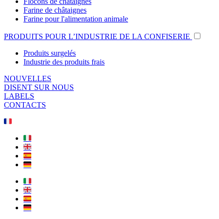
Flocons de châtaignes
Farine de châtaignes
Farine pour l'alimentation animale
PRODUITS POUR L’INDUSTRIE DE LA CONFISERIE
Produits surgelés
Industrie des produits frais
NOUVELLES
DISENT SUR NOUS
LABELS
CONTACTS
🇫🇷
🇮🇹
🇬🇧
🇪🇸
🇩🇪
🇮🇹
🇬🇧
🇪🇸
🇩🇪