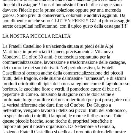
fiocchi di castagne!! I nostri buonissimi fiocchi di castagne sono
davvero l'ideale per la prima colazione oppure per una merenda
golosa. Sono privi di conservanti, coloranti e additivi aggiunti. Da
non dimenticare che sono GLUTEN FREE!!! Già al primo assaggio
sarete catapultati nell'autunno, con il tipico gusto della castagna!!!!!
LA NOSTRA PICCOLA REALTA'
La Fratelli Castellino è un'azienda situata ai piedi delle Alpi
Marittime, in provincia di Cuneo, precisamente a Villanova
Mondovì. Da oltre 30 anni, è conosciuta soprattutto per la
commercializzazione, lavorazione e trasformazione delle castagne,
dei marroni e dei suoi derivati. Nel periodo estivo, la Fratelli
Castellino si occupa anche della commercializzazione dei piccoli
frutti, delle fragole, delle susine dalmassine "ramassin", e di alcuni
prodotti ortofrutticoli tipici della nostra regione come il fagiolo rosso
borlotto, le zucchine fiore e verdi, il pomodoro cuore di bue e il
peperone di Cuneo. Iniziamo la stagione con le dolcissime e
profumate fragole unifere del nostro territorio per poi proseguire con
la varietà rifiorente che dura fino ad Ottobre. Da Giugno a
Settembre, vengono lavorati i deliziosi piccoli frutti del sottobosco,
in specialmodo i mirtilli, i lamponi, le more e il ribes rosso. Tutte
queste piccole bacche, sono ricche di proprietà benefiche e
importanti per il nostro organismo. Da Settembre a Gennaio,
l'azienda Fratelli Castellino si dedica al prodotto tipico delle nostre