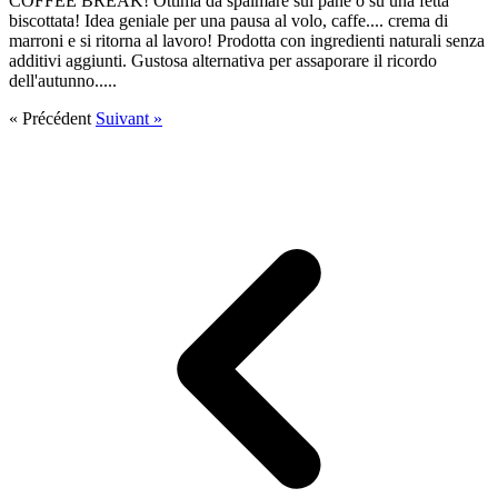
COFFEE BREAK! Ottima da spalmare sul pane o su una fetta
biscottata! Idea geniale per una pausa al volo, caffe.... crema di
marroni e si ritorna al lavoro! Prodotta con ingredienti naturali senza
additivi aggiunti. Gustosa alternativa per assaporare il ricordo
dell'autunno.....
« Précédent
Suivant »