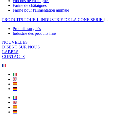
Flocons de châtaignes
Farine de châtaignes
Farine pour l'alimentation animale
PRODUITS POUR L’INDUSTRIE DE LA CONFISERIE
Produits surgelés
Industrie des produits frais
NOUVELLES
DISENT SUR NOUS
LABELS
CONTACTS
🇫🇷
🇮🇹
🇬🇧
🇪🇸
🇩🇪
🇮🇹
🇬🇧
🇪🇸
🇩🇪