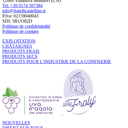
12089 Villanova Mondovì (CN)
Tel: +39 0174 597384
info@fratellicastellino.it
P.Iva: 02159040043
SDI: 5RUO82D
Politique de confidentialité
Politique de cookies
EXPLOITATION
CHÂTAIGNES
PRODUITS FRAIS
PRODUITS SECS
PRODUITS POUR L’INDUSTRIE DE LA CONFISERIE
NOUVELLES
DISENT SUR NOUS