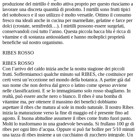
produzione del mirtillo è molto attiva proprio per questo riusciamo a
lavorare una discreta quantità di prodotto. I mirtilli sono frutti tipici
del sottobosco e il suo utilizzo è molto versatile. Ottimo il consumo
fresco ma ideali anche in cucina per marmellate, gelatine e farce per
dolci (crostate, semifreddi…). I mirtilli possono essere surgelati,
conservandoli così tutto l’anno. Questa piccola bacca blu è ricca di
vitamine e di sostanza antiossidanti e hanno molteplici proprietà
benefiche sul nostro organismo.
RIBES ROSSO
RIBES ROSSO
Con l’arrivo del caldo inizia anche la nostra stagione dei piccoli
frutti. Soffermiamoci qualche minuto sul RIBES, che costituisce per
certi versi un’eccezione nel mondo della botanica. A partire già dal
suo nome che non deriva dal greco o latino come spesso avviene
nelle classificazioni. E se lo immaginiamo solo rosso sbagliamo. In
realtà, può essere anche nero o bianco. Il ribes è una bomba di
vitamine ma, per ottenere il massimo dei benefici dobbiamo
aspettare il ribes che matura al sole in modo naturale. Il nostro Ribes
inizia la maturazione verso la fine di maggio ed è presente fino ad
agosto. È buona abitudine assumere il ribes come frutto fuori pasto.
Molti lo trasformano in una gradevole bevanda. Si frullano 100 gr di
ribes per ogni litro d’acqua. Oppure si può far bollire per 5/10 minuti
una tazza di ribes insieme a un cucchiaino di zucchero integrale. Un