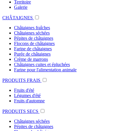
Territoire
Galerie
CHÂTAIGNES
Châtaignes fraîches
Châtaignes séchées
Pépites de châtaignes
Flocons de châtaignes
Farine de châtaignes
Purée de châtaignes
Crème de marrons
Châtaignes cuites et épluchées
Farine pour l'alimentation animale
PRODUITS FRAIS
Fruits d'été
Légumes d'été
Fruits d'automne
PRODUITS SECS
Châtaignes séchées
Pépites de châtaignes