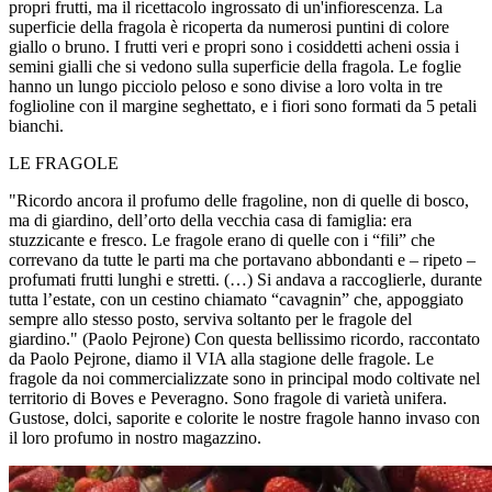
propri frutti, ma il ricettacolo ingrossato di un'infiorescenza. La
superficie della fragola è ricoperta da numerosi puntini di colore
giallo o bruno. I frutti veri e propri sono i cosiddetti acheni ossia i
semini gialli che si vedono sulla superficie della fragola. Le foglie
hanno un lungo picciolo peloso e sono divise a loro volta in tre
foglioline con il margine seghettato, e i fiori sono formati da 5 petali
bianchi.
LE FRAGOLE
"Ricordo ancora il profumo delle fragoline, non di quelle di bosco,
ma di giardino, dell’orto della vecchia casa di famiglia: era
stuzzicante e fresco. Le fragole erano di quelle con i “fili” che
correvano da tutte le parti ma che portavano abbondanti e – ripeto –
profumati frutti lunghi e stretti. (…) Si andava a raccoglierle, durante
tutta l’estate, con un cestino chiamato “cavagnin” che, appoggiato
sempre allo stesso posto, serviva soltanto per le fragole del
giardino." (Paolo Pejrone) Con questa bellissimo ricordo, raccontato
da Paolo Pejrone, diamo il VIA alla stagione delle fragole. Le
fragole da noi commercializzate sono in principal modo coltivate nel
territorio di Boves e Peveragno. Sono fragole di varietà unifera.
Gustose, dolci, saporite e colorite le nostre fragole hanno invaso con
il loro profumo in nostro magazzino.