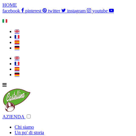
HOME
facebook
pinterest
twitter
instagram
youtube
🇮🇹
🇬🇧
🇫🇷
🇪🇸
🇩🇪
🇬🇧
🇫🇷
🇪🇸
🇩🇪
AZIENDA
Chi siamo
Un po' di storia