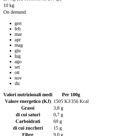
10 kg
On demand
gen
feb
mar
apr
mag
giu
lug
ago
set
ott
nov
dic
Valori nutrizionali medi
Per 100g
Valore energetico (KJ)
1505 KJ/356 Kcal
Grassi
3,8 g
di cui saturi
0,7 g
Carboidrati
69 g
di cui zuccheri
15 g
Fibre
9,0 g