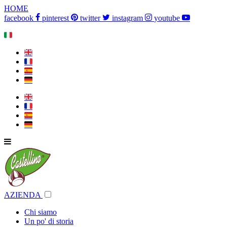
HOME
facebook
pinterest
twitter
instagram
youtube
🇮🇹
🇬🇧
🇫🇷
🇪🇸
🇩🇪
🇬🇧
🇫🇷
🇪🇸
🇩🇪
AZIENDA
Chi siamo
Un po' di storia