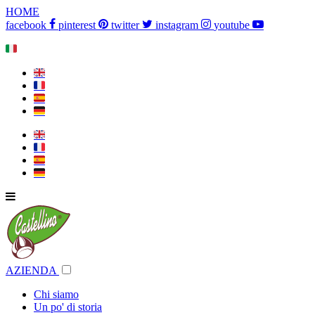
HOME
facebook
pinterest
twitter
instagram
youtube
🇮🇹
🇬🇧
🇫🇷
🇪🇸
🇩🇪
🇬🇧
🇫🇷
🇪🇸
🇩🇪
AZIENDA
Chi siamo
Un po' di storia