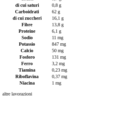
di cui saturi
0,8 g
Carboidrati
62 g
di cui zuccheri
16,1 g
Fibre
13,8 g
Proteine
6,1 g
Sodio
11 mg
Potassio
847 mg
Calcio
50 mg
Fosforo
131 mg
Ferro
3,2 mg
Tiamina
0,23 mg
Riboflavina
0,37 mg
Niacina
1 mg
altre lavorazioni