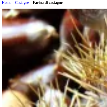
Home
_
Castagne
_
Farina di castagne