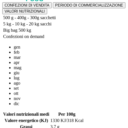
CONFEZIONI DI VENDITA
PERIODO DI COMMERCIALIZZAZIONE
VALORI NUTRIZIONALI
500 g - 400g - 300g sacchetti
5 kg - 10 kg - 20 kg sacchi
Big bag 500 kg
Confezioni on demand
gen
feb
mar
apr
mag
giu
lug
ago
set
ott
nov
dic
Valori nutrizionali medi
Per 100g
Valore energetico (KJ)
1330 KJ/318 Kcal
Grassi
3,7 g