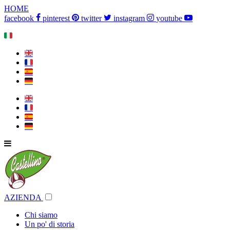
HOME
facebook
pinterest
twitter
instagram
youtube
🇮🇹
🇬🇧
🇫🇷
🇪🇸
🇩🇪
🇬🇧
🇫🇷
🇪🇸
🇩🇪
AZIENDA
Chi siamo
Un po' di storia